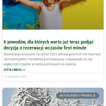
6 powodów, dla których warto już teraz podjąć
decyzję o rezerwacji wczasów first minute
Rezerwacja wczasów na sezon 2021 wbrew pozorom nie musi być
złym pomysłem. Pandemia koronawirusa i odpowiedź na nią
większości rządów w wielu państwach na świecie,
CZYTAJ WIĘCEJ >>
12 listopada 2020
AKTUALNOŚCI I PROMOCJE