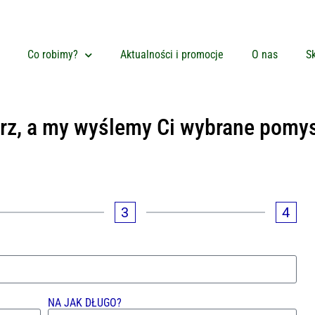
Co robimy?
Aktualności i promocje
O nas
Sk
arz, a my wyślemy Ci wybrane pomy
3
4
NA JAK DŁUGO?