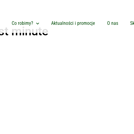
Co robimy?
Aktualności i promocje
O nas
Sk
st minute