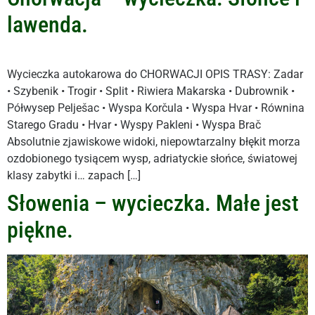
lawenda.
Wycieczka autokarowa do CHORWACJI OPIS TRASY: Zadar
• Szybenik • Trogir • Split • Riwiera Makarska • Dubrownik •
Półwysep Pelješac • Wyspa Korčula • Wyspa Hvar • Równina
Starego Gradu • Hvar • Wyspy Pakleni • Wyspa Brač
Absolutnie zjawiskowe widoki, niepowtarzalny błękit morza
ozdobionego tysiącem wysp, adriatyckie słońce, światowej
klasy zabytki i… zapach […]
Słowenia – wycieczka. Małe jest
piękne.