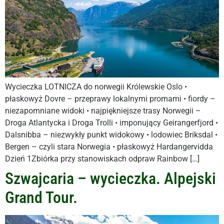
Wycieczka LOTNICZA do norwegii Królewskie Oslo •
płaskowyż Dovre – przeprawy lokalnymi promami • fiordy –
niezapomniane widoki • najpiękniejsze trasy Norwegii –
Droga Atlantycka i Droga Trolli • imponujący Geirangerfjord •
Dalsnibba – niezwykły punkt widokowy • lodowiec Briksdal •
Bergen – czyli stara Norwegia • płaskowyż Hardangervidda
Dzień 1Zbiórka przy stanowiskach odpraw Rainbow […]
Szwajcaria – wycieczka. Alpejski
Grand Tour.