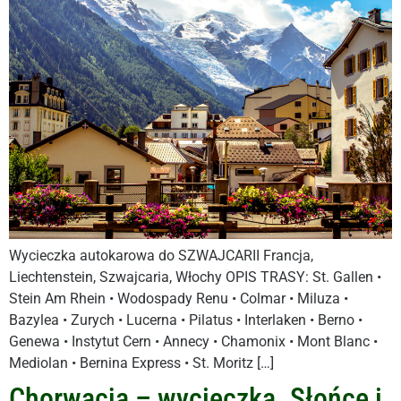
Wycieczka autokarowa do SZWAJCARII Francja,
Liechtenstein, Szwajcaria, Włochy OPIS TRASY: St. Gallen •
Stein Am Rhein • Wodospady Renu • Colmar • Miluza •
Bazylea • Zurych • Lucerna • Pilatus • Interlaken • Berno •
Genewa • Instytut Cern • Annecy • Chamonix • Mont Blanc •
Mediolan • Bernina Express • St. Moritz […]
Chorwacja – wycieczka. Słońce i