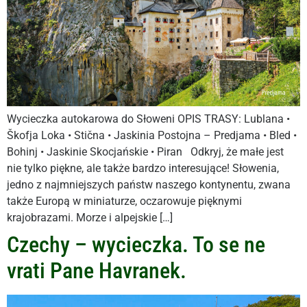
Wycieczka autokarowa do Słoweni OPIS TRASY: Lublana •
Škofja Loka • Stična • Jaskinia Postojna – Predjama • Bled •
Bohinj • Jaskinie Skocjańskie • Piran Odkryj, że małe jest
nie tylko piękne, ale także bardzo interesujące! Słowenia,
jedno z najmniejszych państw naszego kontynentu, zwana
także Europą w miniaturze, oczarowuje pięknymi
krajobrazami. Morze i alpejskie […]
Czechy – wycieczka. To se ne
vrati Pane Havranek.