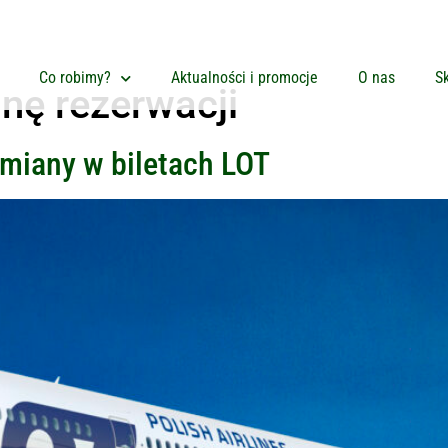
Co robimy?
Aktualności i promocje
O nas
Sk
nę rezerwacji
zmiany w biletach LOT