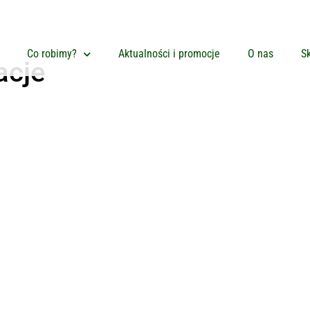
Co robimy?
Aktualności i promocje
O nas
Sk
acje