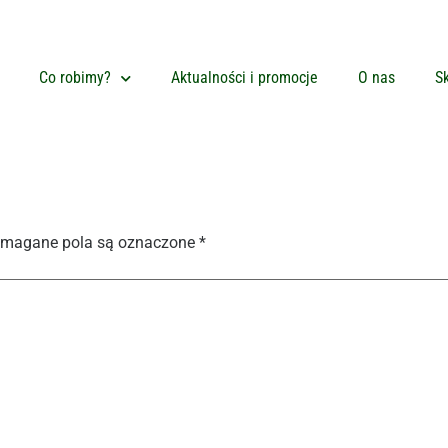
Co robimy?
Aktualności i promocje
O nas
Sk
magane pola są oznaczone
*